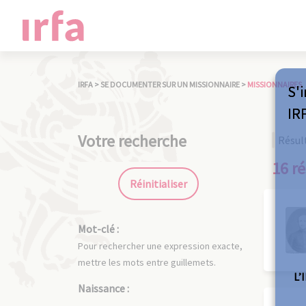
IRFA
>
SE DOCUMENTER SUR UN MISSIONNAIRE
>
MISSIONNAIRES
S'i
IR
Votre recherche
Résul
16 ré
Réinitialiser
Mot-clé :
Pour rechercher une expression exacte,
mettre les mots entre guillemets.
L’
Naissance :