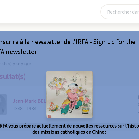
nscrire à la newsletter de l'IRFA - Sign up for the
FA newsletter
tat(s) par page
sultat(s)
Jean-Marie BELLIOT
Statut
1848 - 1934
Prêtre
IRFA vous prépare actuellement de nouvelles ressources sur l’histo
des missions catholiques en Chine :