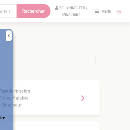
SE
SE CONNECTER /
Rechercher
MENU
CONNECT
S'INSCRIRE
/
S'INSCRIR
X
FERM
Pays de mission
Chine, Malaisie
- Singapour
ire