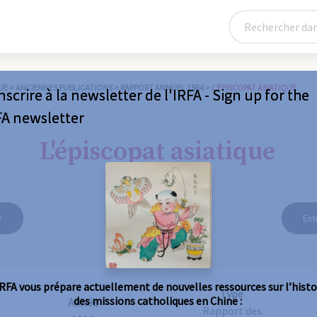
UE
>
ANCIENNES PUBLICATIONS
>
RAPPORT ANNUEL 1964
>
L’ÉPISCOPAT ASIATIQUE
nscrire à la newsletter de l'IRFA - Sign up for the
FA newsletter
L'épiscopat asiatique
e
Ext
IRFA vous prépare actuellement de nouvelles ressources sur l’histo
Type
des missions catholiques en Chine :
Année
Rapport des