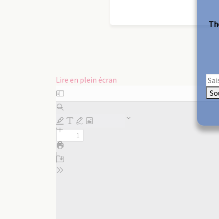
The
Lire en plein écran
Aller
So
au
contenu
PDF