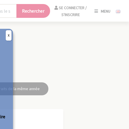
SE
SE CONNECTER /
Rechercher
MENU
CONNECT
S'INSCRIRE
/
S'INSCRIR
X
FERM
raits de la même année
ire