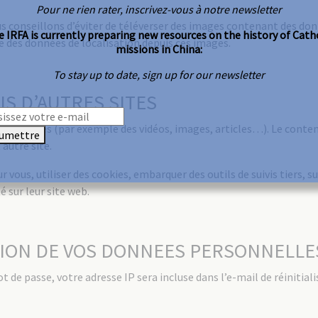
Pour ne rien rater, inscrivez-vous à notre newsletter
vous conseillons d’éviter de téléverser des images contenant des 
 IRFA is currently preparing new resources on the history of Cath
re des données de localisation depuis ces images.
missions in China:
To stay up to date, sign up for our newsletter
S D’AUTRES SITES
nus intégrés (par exemple des vidéos, images, articles…). Le conten
umettre
 autre site.
 vous, utiliser des cookies, embarquer des outils de suivis tiers, s
 sur leur site web.
SION DE VOS DONNEES PERSONNELLE
 de passe, votre adresse IP sera incluse dans l’e-mail de réinitiali