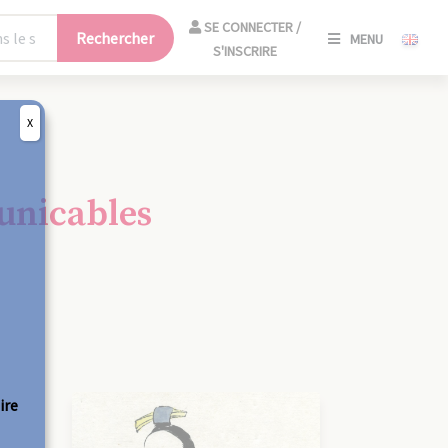
SE
SE CONNECTER /
Rechercher
MENU
CONNECT
S'INSCRIRE
/
S'INSCRIR
X
FERM
unicables
ire