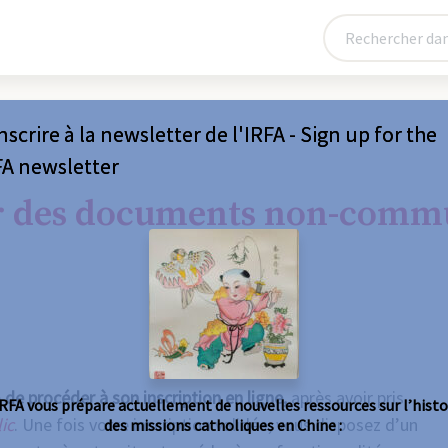
nscrire à la newsletter de l'IRFA - Sign up for the
FA newsletter
r des documents non-comm
e
de procéder à son inscription en ligne,
après avoir pris
IRFA vous prépare actuellement de nouvelles ressources sur l’histo
ic
.
Une fois votre inscription validée, vous disposez d’un
des missions catholiques en Chine :