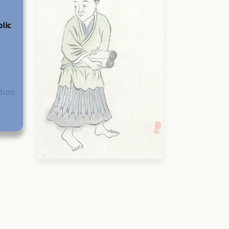
olic
tion