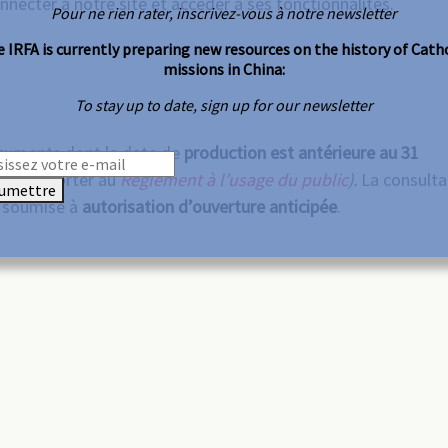
necter à notre site et accéder à ses fonctionnalités.
Pour ne rien rater, inscrivez-vous à notre newsletter
 IRFA is currently preparing new resources on the history of Cath
missions in China:
To stay up to date, sign up for our newsletter
cuments dont la date de
production est antérieure au 31
, se reporter au
Règlement à l’usage du public
).
La consulta
umettre
t soumise à
autorisation d’ouverture anticipée
.