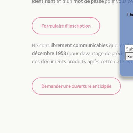
identifiant
et d’un
mot de passe
pour vous con
The
Formulaire d’inscription
Ne sont
librement communicables
que les do
décembre 1958
(pour davantage de précisions
So
des documents produits après cette date es
Demander une ouverture anticipée