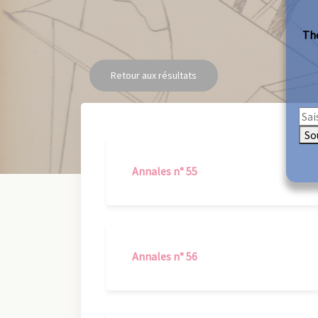
The
Retour aux résultats
So
Annales n° 55
Annales n° 56