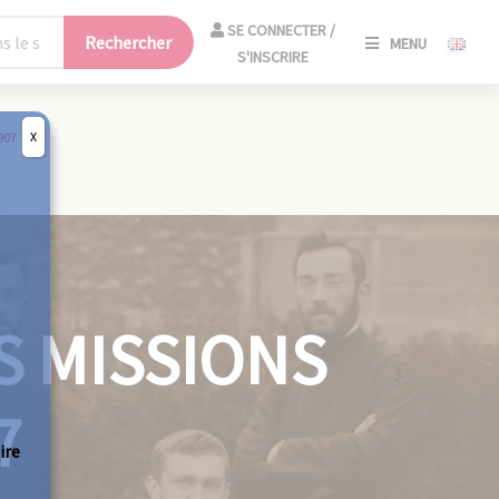
SE
SE CONNECTER /
Rechercher
MENU
CONNECT
S'INSCRIRE
/
S'INSCRIR
X
907
FERM
S MISSIONS
7
ire