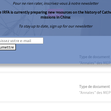
Pour ne rien rater, inscrivez-vous à notre newsletter
 IRFA is currently preparing new resources on the history of Cath
1907
missions in China:
To stay up to date, sign up for our newsletter
umettre
Type de document
"Annales" des MEP
Type de document
"Annales" des MEP