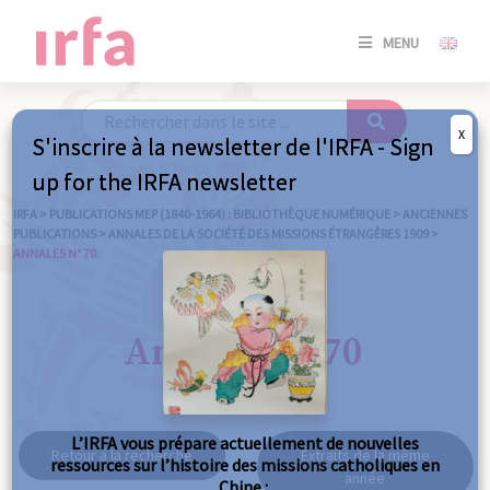
SE
MENU
CONNE
/
S'INSC
X
S'inscrire à la newsletter de l'IRFA - Sign
SE
up for the IRFA newsletter
CONNE
/ S'INSC
IRFA
>
PUBLICATIONS MEP (1840-1964) : BIBLIOTHÈQUE NUMÉRIQUE
>
ANCIENNES
PUBLICATIONS
>
ANNALES DE LA SOCIÉTÉ DES MISSIONS ÉTRANGÈRES 1909
>
ANNALES N° 70
FE
Annales n° 70
L’IRFA vous prépare actuellement de nouvelles
Retour à la recherche
Extraits de la même
ressources sur l’histoire des missions catholiques en
année
Chine :