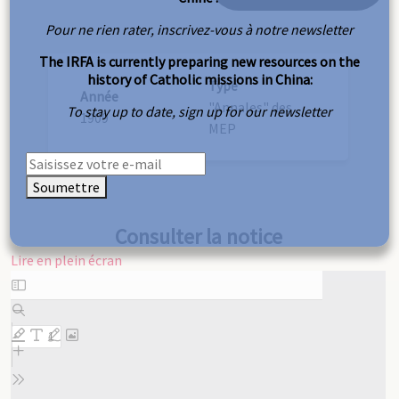
Pour ne rien rater, inscrivez-vous à notre newsletter
The IRFA is currently preparing new resources on the
history of Catholic missions in China:
Type
Année
"Annales" des
To stay up to date, sign up for our newsletter
1909
MEP
Soumettre
Consulter la notice
Lire en plein écran
Aller
au
contenu
PDF