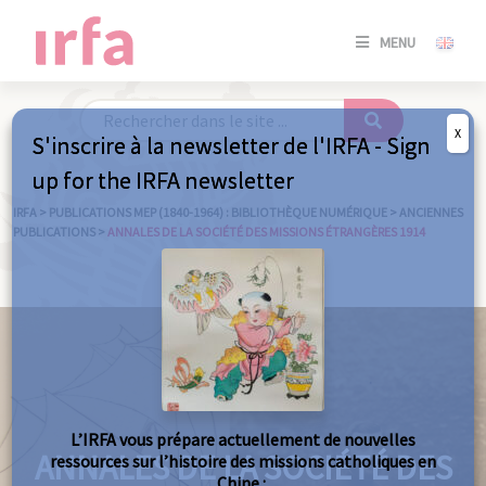
SE
MENU
CONNE
/
S'INSC
X
S'inscrire à la newsletter de l'IRFA - Sign
SE
up for the IRFA newsletter
CONNE
/ S'INSC
IRFA
>
PUBLICATIONS MEP (1840-1964) : BIBLIOTHÈQUE NUMÉRIQUE
>
ANCIENNES
PUBLICATIONS
>
ANNALES DE LA SOCIÉTÉ DES MISSIONS ÉTRANGÈRES 1914
FE
L’IRFA vous prépare actuellement de nouvelles
ANNALES DE LA SOCIÉTÉ DES
ressources sur l’histoire des missions catholiques en
Chine :