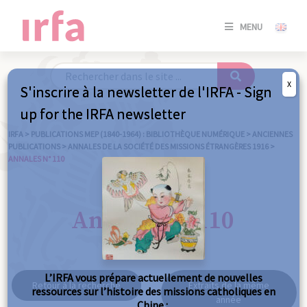
SE
MENU
CONNE
/
S'INSC
X
S'inscrire à la newsletter de l'IRFA - Sign
SE
up for the IRFA newsletter
CONNE
/ S'INSC
IRFA
>
PUBLICATIONS MEP (1840-1964) : BIBLIOTHÈQUE NUMÉRIQUE
>
ANCIENNES
PUBLICATIONS
>
ANNALES DE LA SOCIÉTÉ DES MISSIONS ÉTRANGÈRES 1916
>
ANNALES N° 110
FE
Annales n° 110
L’IRFA vous prépare actuellement de nouvelles
Retour à la recherche
Extraits de la même
ressources sur l’histoire des missions catholiques en
année
Chine :