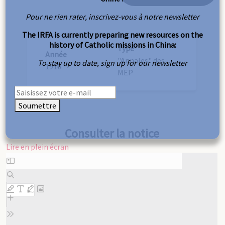
Pour ne rien rater, inscrivez-vous à notre newsletter
The IRFA is currently preparing new resources on the
history of Catholic missions in China:
Type
Année
"Annales" des
To stay up to date, sign up for our newsletter
1916
MEP
Soumettre
Consulter la notice
Lire en plein écran
Aller
au
contenu
PDF