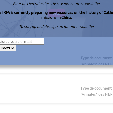
Pour ne rien rater, inscrivez-vous à notre newsletter
 IRFA is currently preparing new resources on the history of Cath
1925
missions in China:
To stay up to date, sign up for our newsletter
umettre
Type de document
"Annales" des MEP
Type de document
"Annales" des MEP