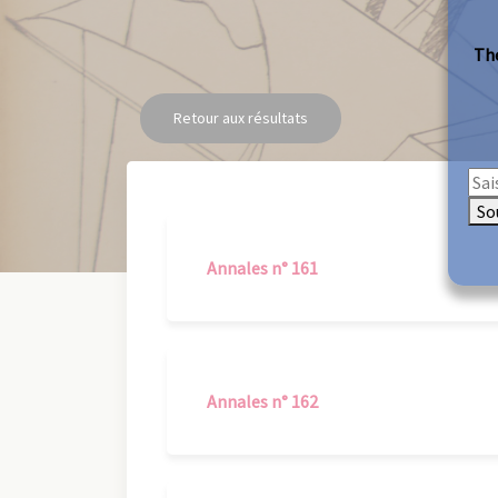
The
Retour aux résultats
So
Annales n° 161
Annales n° 162