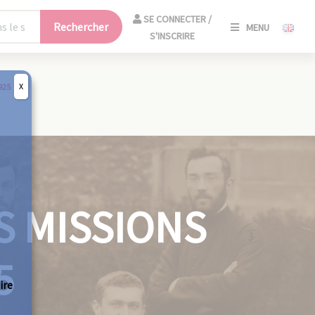
SE
SE CONNECTER /
Rechercher
MENU
CONNECT
S'INSCRIRE
/
S'INSCRIR
X
925
FERM
S MISSIONS
5
ire