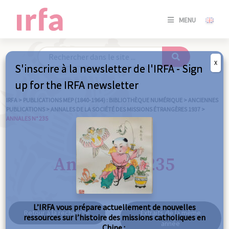
SE
MENU
CONNE
/
S'INSC
X
S'inscrire à la newsletter de l'IRFA - Sign
SE
up for the IRFA newsletter
CONNE
/ S'INSC
IRFA
>
PUBLICATIONS MEP (1840-1964) : BIBLIOTHÈQUE NUMÉRIQUE
>
ANCIENNES
PUBLICATIONS
>
ANNALES DE LA SOCIÉTÉ DES MISSIONS ÉTRANGÈRES 1937
>
ANNALES N° 235
FE
Annales n° 235
L’IRFA vous prépare actuellement de nouvelles
Retour à la recherche
Extraits de la même
ressources sur l’histoire des missions catholiques en
année
Chine :