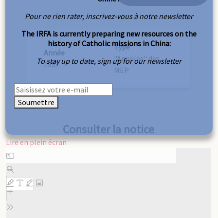
Pour ne rien rater, inscrivez-vous à notre newsletter
The IRFA is currently preparing new resources on the
history of Catholic missions in China:
Type
Année
"Annales" des
To stay up to date, sign up for our newsletter
1937
MEP
Soumettre
Consulter la notice
Lire en plein écran
Aller
au
contenu
PDF