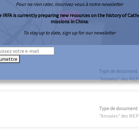
Pour ne rien rater, inscrivez-vous à notre newsletter
 IRFA is currently preparing new resources on the history of Cath
1939
missions in China:
To stay up to date, sign up for our newsletter
umettre
Type de document
"Annales" des MEP
Type de document
"Annales" des MEP