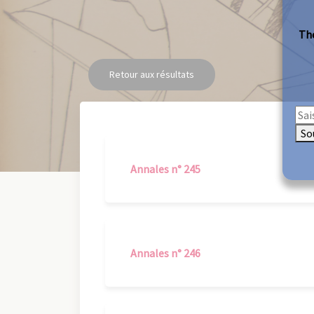
The
Retour aux résultats
So
Annales n° 245
Annales n° 246