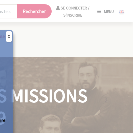
SE
SE CONNECTER /
Rechercher
MENU
CONNECT
S'INSCRIRE
/
S'INSCRIR
X
939
FERM
S MISSIONS
9
ire