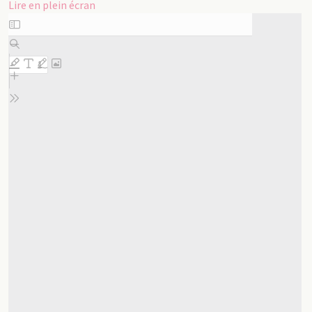
Lire en plein écran
Aller
au
contenu
PDF