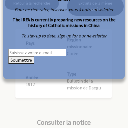
Retour à la recherche
Extraits de la même
Pour ne rien rater, inscrivez-vous à notre newsletter
année
The IRFA is currently preparing new resources on the
history of Catholic missions in China:
To stay up to date, sign up for our newsletter
Région
Pays
missionnaire
Corée
Corée
Soumettre
Type
Année
Bulletin de la
1912
mission de Daegu
Consulter la notice