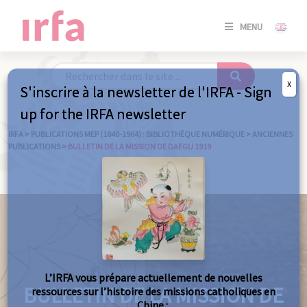
SE
MENU
CONNE
/
S'INSC
X
S'inscrire à la newsletter de l'IRFA - Sign
SE
up for the IRFA newsletter
CONNE
/ S'INSC
IRFA
>
PUBLICATIONS MEP (1840-1964) : BIBLIOTHÈQUE NUMÉRIQUE
>
ANCIENNES
PUBLICATIONS
>
BULLETIN DE LA MISSION DE DAEGU 1919
FE
L’IRFA vous prépare actuellement de nouvelles
BULLETIN DE LA MISSION DE
ressources sur l’histoire des missions catholiques en
Chine :