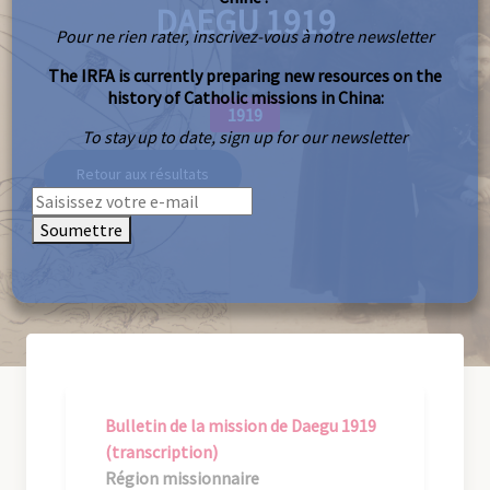
DAEGU 1919
Pour ne rien rater, inscrivez-vous à notre newsletter
The IRFA is currently preparing new resources on the
history of Catholic missions in China:
1919
To stay up to date, sign up for our newsletter
Retour aux résultats
Soumettre
Bulletin de la mission de Daegu 1919
(transcription)
Région missionnaire