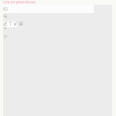
Lire en plein écran
Aller
au
contenu
PDF