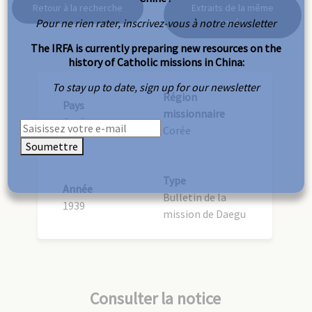
Retour à la recherche
Extraits de la même
Pour ne rien rater, inscrivez-vous à notre newsletter
année
The IRFA is currently preparing new resources on the
history of Catholic missions in China:
To stay up to date, sign up for our newsletter
Région
Pays
missionnaire
Corée
Corée
Soumettre
Type
Année
Bulletin de la
1939
mission de Daegu
Consulter la notice