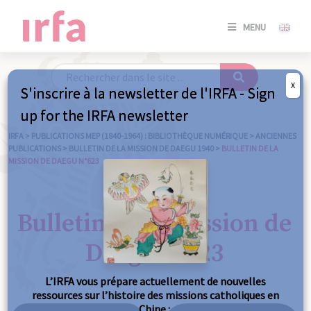
SE
MENU
CONNE
/
S'INSC
X
S'inscrire à la newsletter de l'IRFA - Sign
SE
up for the IRFA newsletter
CONNE
/ S'INSC
IRFA
>
PUBLICATIONS MEP (1840-1964) : BIBLIOTHÈQUE NUMÉRIQUE
>
ANCIENNES
PUBLICATIONS
>
BULLETIN DE LA MISSION DE DAEGU 1940
>
BULLETIN DE LA
MISSION DE DAEGU N°623
FE
Bulletin de la mission de
Daegu n°623
L’IRFA vous prépare actuellement de nouvelles
ressources sur l’histoire des missions catholiques en
Chine :