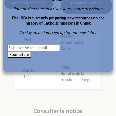
Retour à la recherche
Extraits de la même
Pour ne rien rater, inscrivez-vous à notre newsletter
année
The IRFA is currently preparing new resources on the
history of Catholic missions in China:
To stay up to date, sign up for our newsletter
Région
Pays
missionnaire
Corée
Corée
Soumettre
Type
Année
Bulletin de la
1940
mission de Daegu
Consulter la notice