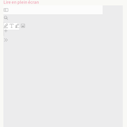
Lire en plein écran
Aller
au
contenu
PDF