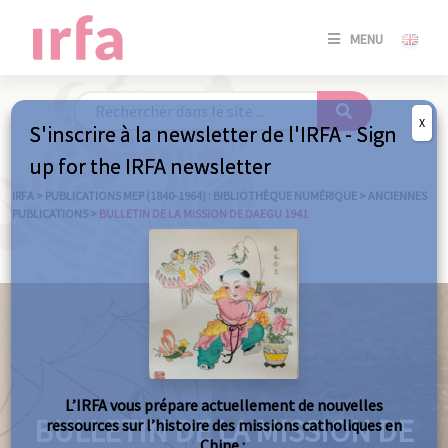
SE
MENU
CONNE
/
S'INSC
X
S'inscrire à la newsletter de l'IRFA - Sign
SE
up for the IRFA newsletter
CONNE
/ S'INSC
IRFA
>
PUBLICATIONS MEP (1840-1964) : BIBLIOTHÈQUE NUMÉRIQUE
>
ANCIENNES
PUBLICATIONS
>
BULLETIN DE LA MISSION DE DAEGU 1941
FE
L’IRFA vous prépare actuellement de nouvelles
BULLETIN DE LA MISSION DE
ressources sur l’histoire des missions catholiques en
Chine :