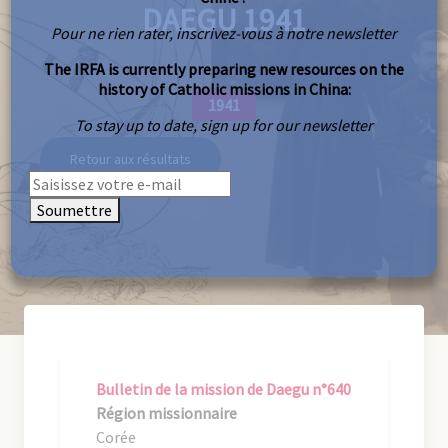
DAEGU 1941
Pour ne rien rater, inscrivez-vous à notre newsletter
The IRFA is currently preparing new resources on the
history of Catholic missions in China:
1941
To stay up to date, sign up for our newsletter
Retour aux résultats
Soumettre
Bulletin de la mission de Daegu n°640
Région missionnaire
Corée