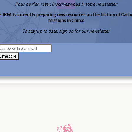
Pour ne rien rater, inscrivez-vous à notre newsletter
1911
 IRFA is currently preparing new resources on the history of Cath
missions in China:
To stay up to date, sign up for our newsletter
umettre