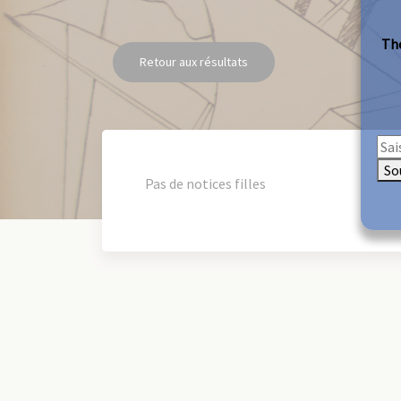
The
Retour aux résultats
So
Pas de notices filles