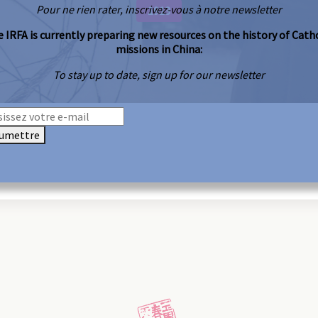
Pour ne rien rater, inscrivez-vous à notre newsletter
1913
 IRFA is currently preparing new resources on the history of Cath
missions in China:
To stay up to date, sign up for our newsletter
umettre