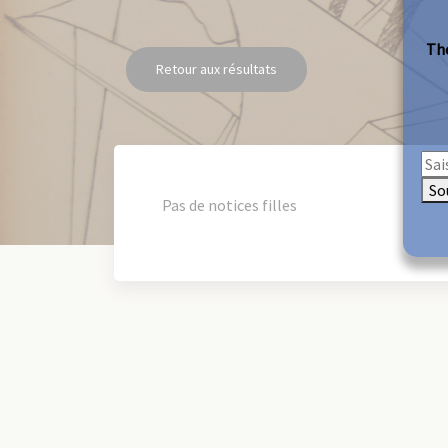
The
Retour aux résultats
So
Pas de notices filles