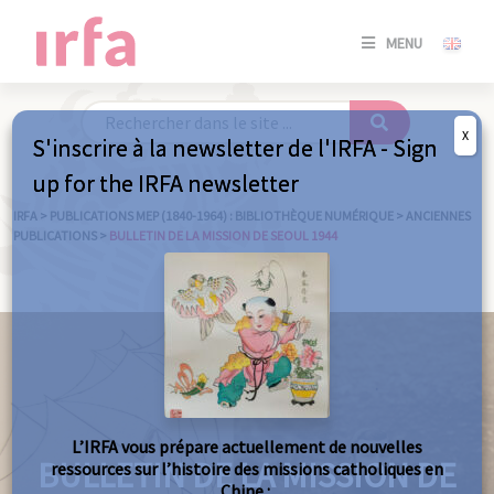
SE
MENU
CONNE
/
S'INSC
X
S'inscrire à la newsletter de l'IRFA - Sign
SE
up for the IRFA newsletter
CONNE
/ S'INSC
IRFA
>
PUBLICATIONS MEP (1840-1964) : BIBLIOTHÈQUE NUMÉRIQUE
>
ANCIENNES
PUBLICATIONS
>
BULLETIN DE LA MISSION DE SEOUL 1944
FE
L’IRFA vous prépare actuellement de nouvelles
BULLETIN DE LA MISSION DE
ressources sur l’histoire des missions catholiques en
Chine :