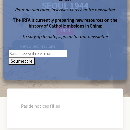
SEOUL 1944
Pour ne rien rater, inscrivez-vous à notre newsletter
The IRFA is currently preparing new resources on the
history of Catholic missions in China:
1944
To stay up to date, sign up for our newsletter
Retour aux résultats
Soumettre
Pas de notices filles