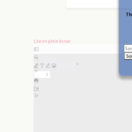
The
Lire en plein écran
Aller
au
So
contenu
PDF