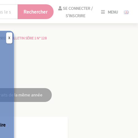
SE
SE CONNECTER /
Rechercher
MENU
CONNECT
S'INSCRIRE
/
S'INSCRIR
X
1932
>
BULLETIN SÉRIE 1 N° 128
FERM
raits de la même année
ire