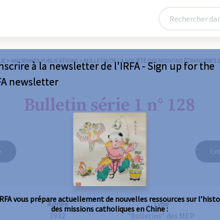
UE
>
ANCIENNES PUBLICATIONS
>
BULLETIN DE LA SOCIÉTÉ DES MISSIONS ÉTRANGÈRES 
nscrire à la newsletter de l'IRFA - Sign up for the
FA newsletter
Bulletin série 1 n° 128
e
Ext
IRFA vous prépare actuellement de nouvelles ressources sur l’histo
Année
Type
des missions catholiques en Chine :
1932
"Bulletins" des MEP