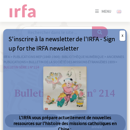
SE
MENU
CONNE
/
S'INSC
X
S'inscrire à la newsletter de l'IRFA - Sign
SE
up for the IRFA newsletter
CONNE
/ S'INSC
IRFA
>
PUBLICATIONS MEP (1840-1964) : BIBLIOTHÈQUE NUMÉRIQUE
>
ANCIENNES
PUBLICATIONS
>
BULLETIN DE LA SOCIÉTÉ DES MISSIONS ÉTRANGÈRES 1939
>
BULLETIN SÉRIE 1 N° 214
FE
Bulletin série 1 n° 214
L’IRFA vous prépare actuellement de nouvelles
Retour à la recherche
Extraits de la même
ressources sur l’histoire des missions catholiques en
année
Chine :