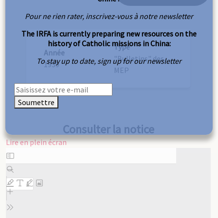
Pour ne rien rater, inscrivez-vous à notre newsletter
The IRFA is currently preparing new resources on the
history of Catholic missions in China:
Type
Année
"Bulletins" des
To stay up to date, sign up for our newsletter
1939
MEP
Soumettre
Consulter la notice
Lire en plein écran
Aller
au
contenu
PDF