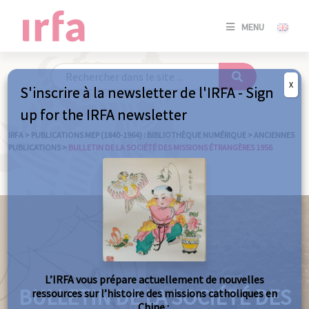
SE
MENU
CONNE
/
S'INSC
X
S'inscrire à la newsletter de l'IRFA - Sign
SE
up for the IRFA newsletter
CONNE
/ S'INSC
IRFA
>
PUBLICATIONS MEP (1840-1964) : BIBLIOTHÈQUE NUMÉRIQUE
>
ANCIENNES
PUBLICATIONS
>
BULLETIN DE LA SOCIÉTÉ DES MISSIONS ÉTRANGÈRES 1956
FE
L’IRFA vous prépare actuellement de nouvelles
BULLETIN DE LA SOCIÉTÉ DES
ressources sur l’histoire des missions catholiques en
Chine :