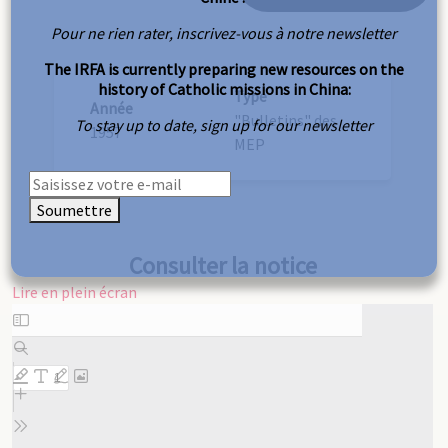
Pour ne rien rater, inscrivez-vous à notre newsletter
The IRFA is currently preparing new resources on the
history of Catholic missions in China:
Type
Année
"Bulletins" des
To stay up to date, sign up for our newsletter
1957
MEP
Soumettre
Consulter la notice
Lire en plein écran
Aller
au
contenu
PDF