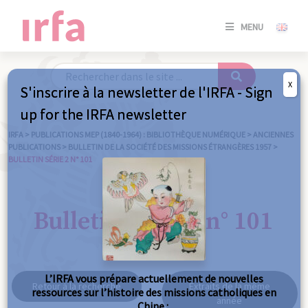
SE
MENU
CONNE
/
S'INSC
X
S'inscrire à la newsletter de l'IRFA - Sign
SE
up for the IRFA newsletter
CONNE
/ S'INSC
IRFA
>
PUBLICATIONS MEP (1840-1964) : BIBLIOTHÈQUE NUMÉRIQUE
>
ANCIENNES
PUBLICATIONS
>
BULLETIN DE LA SOCIÉTÉ DES MISSIONS ÉTRANGÈRES 1957
>
BULLETIN SÉRIE 2 N° 101
FE
Bulletin série 2 n° 101
L’IRFA vous prépare actuellement de nouvelles
Retour à la recherche
Extraits de la même
ressources sur l’histoire des missions catholiques en
année
Chine :