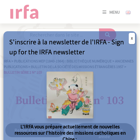
SE
MENU
CONNE
/
S'INSC
X
S'inscrire à la newsletter de l'IRFA - Sign
SE
up for the IRFA newsletter
CONNE
/ S'INSC
IRFA
>
PUBLICATIONS MEP (1840-1964) : BIBLIOTHÈQUE NUMÉRIQUE
>
ANCIENNES
PUBLICATIONS
>
BULLETIN DE LA SOCIÉTÉ DES MISSIONS ÉTRANGÈRES 1957
>
BULLETIN SÉRIE 2 N° 103
FE
Bulletin série 2 n° 103
L’IRFA vous prépare actuellement de nouvelles
Retour à la recherche
Extraits de la même
ressources sur l’histoire des missions catholiques en
année
Chine :