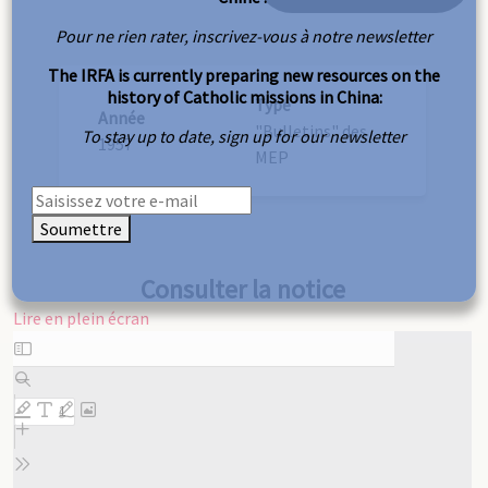
Pour ne rien rater, inscrivez-vous à notre newsletter
The IRFA is currently preparing new resources on the
history of Catholic missions in China:
Type
Année
"Bulletins" des
To stay up to date, sign up for our newsletter
1957
MEP
Soumettre
Consulter la notice
Lire en plein écran
Aller
au
contenu
PDF