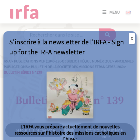
SE
MENU
CONNE
/
S'INSC
X
S'inscrire à la newsletter de l'IRFA - Sign
SE
up for the IRFA newsletter
CONNE
/ S'INSC
IRFA
>
PUBLICATIONS MEP (1840-1964) : BIBLIOTHÈQUE NUMÉRIQUE
>
ANCIENNES
PUBLICATIONS
>
BULLETIN DE LA SOCIÉTÉ DES MISSIONS ÉTRANGÈRES 1960
>
BULLETIN SÉRIE 2 N° 139
FE
Bulletin série 2 n° 139
L’IRFA vous prépare actuellement de nouvelles
Retour à la recherche
Extraits de la même
ressources sur l’histoire des missions catholiques en
année
Chine :