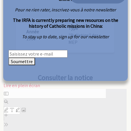
Pour ne rien rater, inscrivez-vous à notre newsletter
The IRFA is currently preparing new resources on the
history of Catholic missions in China:
Type
Année
"Bulletins" des
To stay up to date, sign up for our newsletter
1960
MEP
Soumettre
Consulter la notice
Lire en plein écran
Aller
au
contenu
PDF