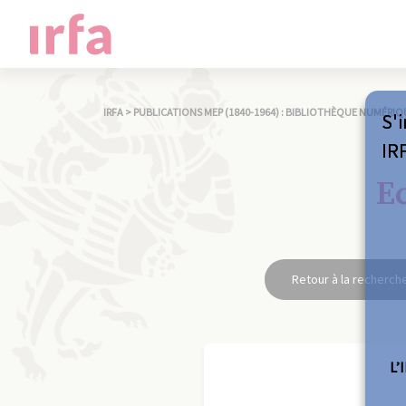
IRFA
>
PUBLICATIONS MEP (1840-1964) : BIBLIOTHÈQUE NUMÉRIQ
S'i
IR
Ec
Retour à la recherch
L’