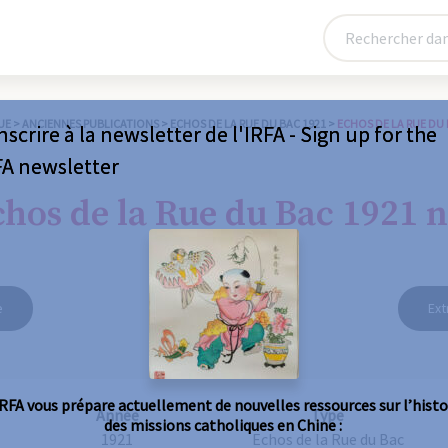
UE
>
ANCIENNES PUBLICATIONS
>
ECHOS DE LA RUE DU BAC 1921
>
ECHOS DE LA RUE DU 
nscrire à la newsletter de l'IRFA - Sign up for the
FA newsletter
hos de la Rue du Bac 1921 n
e
Ext
IRFA vous prépare actuellement de nouvelles ressources sur l’histo
Année
Type
des missions catholiques en Chine :
1921
Echos de la Rue du Bac