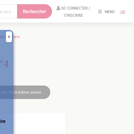
SE
SE CONNECTER /
Rechercher
MENU
CONNECT
S'INSCRIRE
/
S'INSCRIR
X
BAC 1921 N°4
FERM
°4
raits de la même année
ire