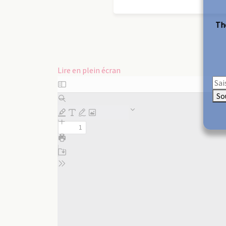
The
Lire en plein écran
Aller
au
So
contenu
PDF