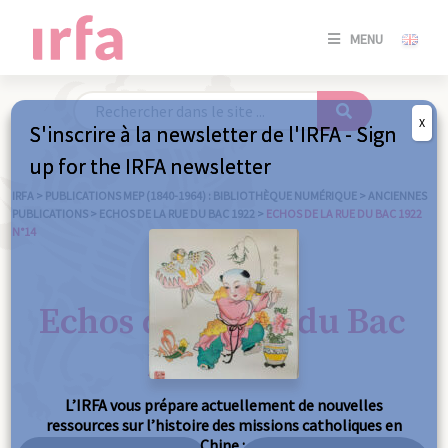
SE
MENU
CONNE
/
S'INSC
X
S'inscrire à la newsletter de l'IRFA - Sign
SE
up for the IRFA newsletter
CONNE
/ S'INSC
IRFA
>
PUBLICATIONS MEP (1840-1964) : BIBLIOTHÈQUE NUMÉRIQUE
>
ANCIENNES
PUBLICATIONS
>
ECHOS DE LA RUE DU BAC 1922
>
ECHOS DE LA RUE DU BAC 1922
N°14
FE
Echos de la Rue du Bac
1922 n°14
L’IRFA vous prépare actuellement de nouvelles
ressources sur l’histoire des missions catholiques en
Chine :