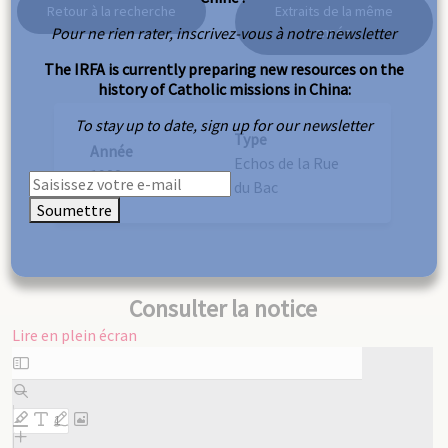
Retour à la recherche
Extraits de la même
Pour ne rien rater, inscrivez-vous à notre newsletter
année
The IRFA is currently preparing new resources on the
history of Catholic missions in China:
To stay up to date, sign up for our newsletter
Type
Année
Echos de la Rue
1922
du Bac
Soumettre
Consulter la notice
Lire en plein écran
Aller
au
contenu
PDF