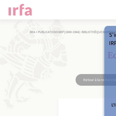
IRFA
>
PUBLICATIONS MEP (1840-1964) : BIBLIOTHÈQUE NUMÉRIQ
S'i
IR
Ec
Retour à la recherch
L’