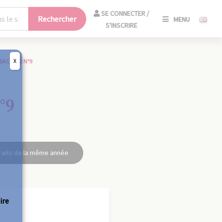
SE
SE CONNECTER /
Rechercher
MENU
CONNECT
S'INSCRIRE
/
S'INSCRIR
X
BAC 1922 N°9
FERM
°9
raits de la même année
ire