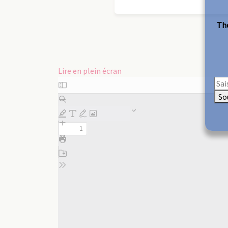
The
Lire en plein écran
Aller
au
So
contenu
PDF