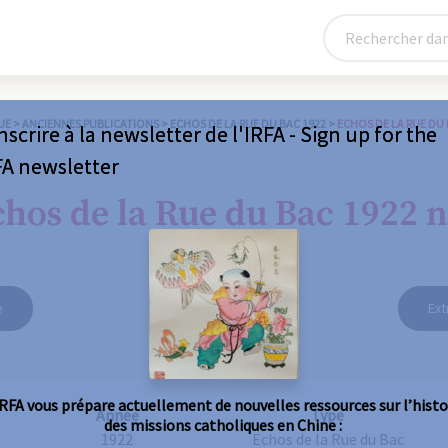
UE
>
ANCIENNES PUBLICATIONS
>
ECHOS DE LA RUE DU BAC 1922
>
ECHOS DE LA RUE DU 
nscrire à la newsletter de l'IRFA - Sign up for the
FA newsletter
hos de la Rue du Bac 1922 n
e
Ext
IRFA vous prépare actuellement de nouvelles ressources sur l’histo
Année
Type
des missions catholiques en Chine :
1922
Echos de la Rue du Bac