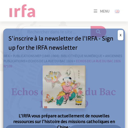
SE
MENU
CONNE
/
S'INSC
X
S'inscrire à la newsletter de l'IRFA - Sign
SE
up for the IRFA newsletter
CONNE
/ S'INSC
IRFA
>
PUBLICATIONS MEP (1840-1964) : BIBLIOTHÈQUE NUMÉRIQUE
>
ANCIENNES
PUBLICATIONS
>
ECHOS DE LA RUE DU BAC 1926
>
ECHOS DE LA RUE DU BAC 1926
N°109
FE
Echos de la Rue du Bac
1926 n°109
L’IRFA vous prépare actuellement de nouvelles
ressources sur l’histoire des missions catholiques en
Chine :