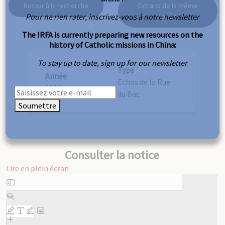
Retour à la recherche
Extraits de la même
Pour ne rien rater, inscrivez-vous à notre newsletter
année
The IRFA is currently preparing new resources on the
history of Catholic missions in China:
To stay up to date, sign up for our newsletter
Type
Année
Echos de la Rue
1926
du Bac
Soumettre
Consulter la notice
Lire en plein écran
Aller
au
contenu
PDF