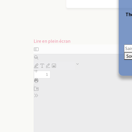
The
Lire en plein écran
Aller
au
So
contenu
PDF