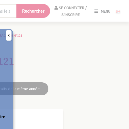
SE
SE CONNECTER /
Rechercher
MENU
CONNECT
S'INSCRIRE
/
S'INSCRIR
X
BAC 1926 N°121
FERM
121
raits de la même année
ire