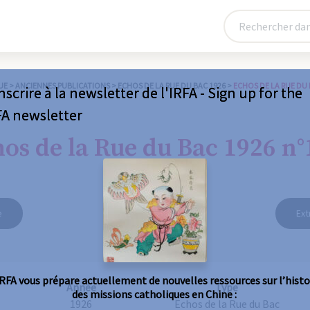
UE
>
ANCIENNES PUBLICATIONS
>
ECHOS DE LA RUE DU BAC 1926
>
ECHOS DE LA RUE DU 
nscrire à la newsletter de l'IRFA - Sign up for the
FA newsletter
os de la Rue du Bac 1926 n°
e
Ext
IRFA vous prépare actuellement de nouvelles ressources sur l’histo
Année
Type
des missions catholiques en Chine :
1926
Echos de la Rue du Bac