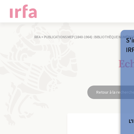
IRFA
>
PUBLICATIONS MEP (1840-1964) : BIBLIOTHÈQUE NUMÉRIQ
S'i
IR
Ech
Retour à la recherch
L’