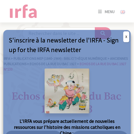
SE
MENU
CONNE
/
S'INSC
X
S'inscrire à la newsletter de l'IRFA - Sign
SE
up for the IRFA newsletter
CONNE
/ S'INSC
IRFA
>
PUBLICATIONS MEP (1840-1964) : BIBLIOTHÈQUE NUMÉRIQUE
>
ANCIENNES
PUBLICATIONS
>
ECHOS DE LA RUE DU BAC 1927
>
ECHOS DE LA RUE DU BAC 1927
N°133
FE
Echos de la Rue du Bac
1927 n°133
L’IRFA vous prépare actuellement de nouvelles
ressources sur l’histoire des missions catholiques en
Chine :