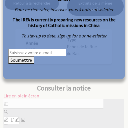
Retour à la recherche
Extraits de la même
Pour ne rien rater, inscrivez-vous à notre newsletter
année
The IRFA is currently preparing new resources on the
history of Catholic missions in China:
To stay up to date, sign up for our newsletter
Type
Année
Echos de la Rue
1927
du Bac
Soumettre
Consulter la notice
Lire en plein écran
Aller
au
contenu
PDF