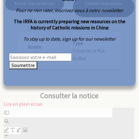
Retour à la recherche
Extraits de la même
Pour ne rien rater, inscrivez-vous à notre newsletter
année
The IRFA is currently preparing new resources on the
history of Catholic missions in China:
To stay up to date, sign up for our newsletter
Type
Année
Echos de la Rue
1927
du Bac
Soumettre
Consulter la notice
Lire en plein écran
Aller
au
contenu
PDF