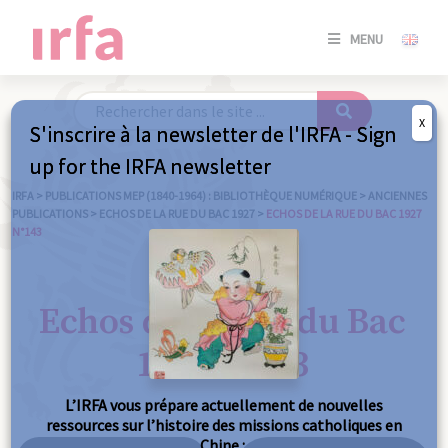
SE
MENU
CONNE
/
S'INSC
X
S'inscrire à la newsletter de l'IRFA - Sign
SE
up for the IRFA newsletter
CONNE
/ S'INSC
IRFA
>
PUBLICATIONS MEP (1840-1964) : BIBLIOTHÈQUE NUMÉRIQUE
>
ANCIENNES
PUBLICATIONS
>
ECHOS DE LA RUE DU BAC 1927
>
ECHOS DE LA RUE DU BAC 1927
N°143
FE
Echos de la Rue du Bac
1927 n°143
L’IRFA vous prépare actuellement de nouvelles
ressources sur l’histoire des missions catholiques en
Chine :