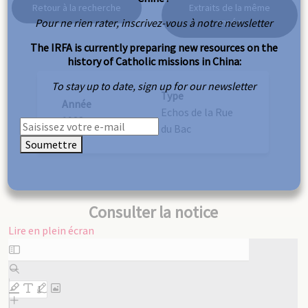
Retour à la recherche
Extraits de la même
Pour ne rien rater, inscrivez-vous à notre newsletter
année
The IRFA is currently preparing new resources on the
history of Catholic missions in China:
To stay up to date, sign up for our newsletter
Type
Année
Echos de la Rue
1928
du Bac
Soumettre
Consulter la notice
Lire en plein écran
Aller
au
contenu
PDF