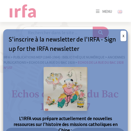
SE
MENU
CONNE
/
S'INSC
X
S'inscrire à la newsletter de l'IRFA - Sign
SE
up for the IRFA newsletter
CONNE
/ S'INSC
IRFA
>
PUBLICATIONS MEP (1840-1964) : BIBLIOTHÈQUE NUMÉRIQUE
>
ANCIENNES
PUBLICATIONS
>
ECHOS DE LA RUE DU BAC 1928
>
ECHOS DE LA RUE DU BAC 1928
N°157
FE
Echos de la Rue du Bac
1928 n°157
L’IRFA vous prépare actuellement de nouvelles
ressources sur l’histoire des missions catholiques en
Chine :