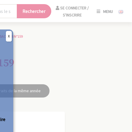
SE
SE CONNECTER /
Rechercher
MENU
CONNECT
S'INSCRIRE
/
S'INSCRIR
X
BAC 1928 N°159
FERM
159
raits de la même année
ire