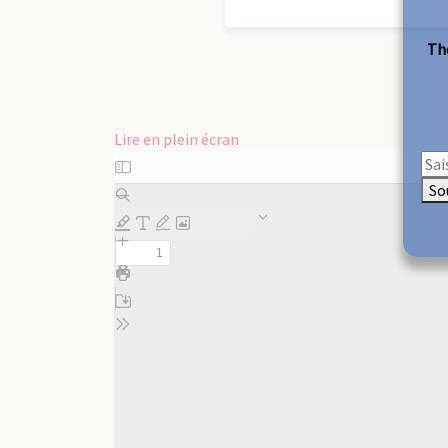
The
Lire en plein écran
Aller
au
So
contenu
PDF