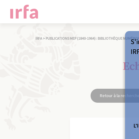
IRFA
>
PUBLICATIONS MEP (1840-1964) : BIBLIOTHÈQUE NUMÉRIQ
S'i
IR
Ech
Retour à la recherch
L’