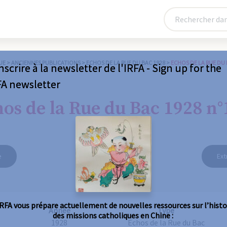
UE
>
ANCIENNES PUBLICATIONS
>
ECHOS DE LA RUE DU BAC 1928
>
ECHOS DE LA RUE DU 
nscrire à la newsletter de l'IRFA - Sign up for the
FA newsletter
os de la Rue du Bac 1928 n°
e
Ext
IRFA vous prépare actuellement de nouvelles ressources sur l’histo
Année
Type
des missions catholiques en Chine :
1928
Echos de la Rue du Bac