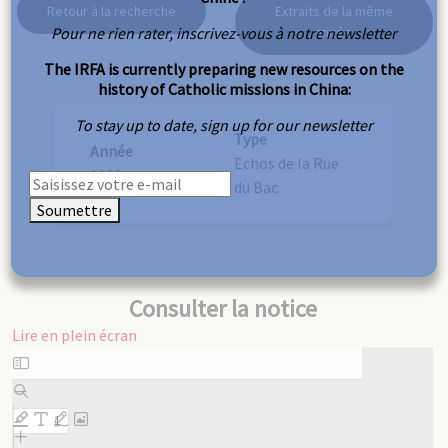
Retour à la recherche
Extraits de la même
Pour ne rien rater, inscrivez-vous à notre newsletter
année
The IRFA is currently preparing new resources on the
history of Catholic missions in China:
To stay up to date, sign up for our newsletter
Type
Année
Echos de la Rue
1928
du Bac
Soumettre
Consulter la notice
Lire en plein écran
Aller
au
contenu
PDF