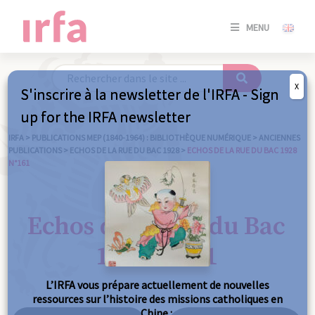
SE
MENU
CONNE
/
S'INSC
X
S'inscrire à la newsletter de l'IRFA - Sign
SE
up for the IRFA newsletter
CONNE
/ S'INSC
IRFA
>
PUBLICATIONS MEP (1840-1964) : BIBLIOTHÈQUE NUMÉRIQUE
>
ANCIENNES
PUBLICATIONS
>
ECHOS DE LA RUE DU BAC 1928
>
ECHOS DE LA RUE DU BAC 1928
N°161
FE
Echos de la Rue du Bac
1928 n°161
L’IRFA vous prépare actuellement de nouvelles
ressources sur l’histoire des missions catholiques en
Chine :