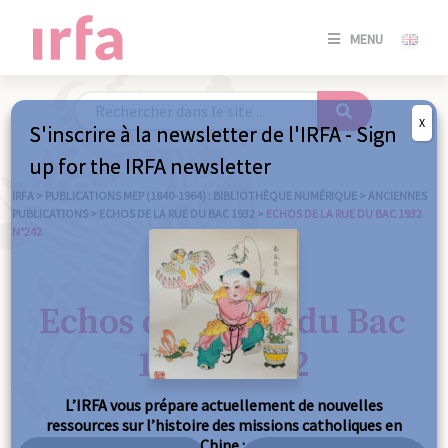
SE
MENU
CONNE
/
S'INSC
X
S'inscrire à la newsletter de l'IRFA - Sign
SE
up for the IRFA newsletter
CONNE
/ S'INSC
IRFA
>
PUBLICATIONS MEP (1840-1964) : BIBLIOTHÈQUE NUMÉRIQUE
>
ANCIENNES
PUBLICATIONS
>
ECHOS DE LA RUE DU BAC 1932
>
ECHOS DE LA RUE DU BAC 1932
N°242
FE
Echos de la Rue du Bac
1932 n°242
L’IRFA vous prépare actuellement de nouvelles
ressources sur l’histoire des missions catholiques en
Chine :