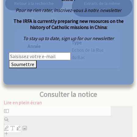
Retour à la recherche
Extraits de la même
Pour ne rien rater, inscrivez-vous à notre newsletter
année
The IRFA is currently preparing new resources on the
history of Catholic missions in China:
To stay up to date, sign up for our newsletter
Type
Année
Echos de la Rue
1932
du Bac
Soumettre
Consulter la notice
Lire en plein écran
Aller
au
contenu
PDF