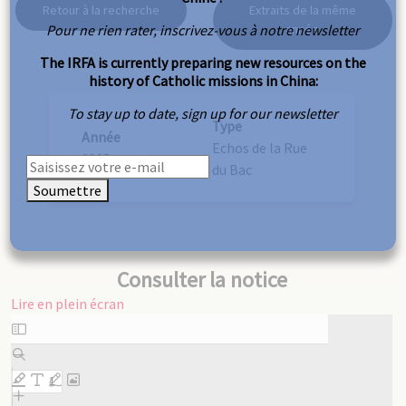
Retour à la recherche
Extraits de la même
Pour ne rien rater, inscrivez-vous à notre newsletter
année
The IRFA is currently preparing new resources on the
history of Catholic missions in China:
To stay up to date, sign up for our newsletter
Type
Année
Echos de la Rue
1935
du Bac
Soumettre
Consulter la notice
Lire en plein écran
Aller
au
contenu
PDF