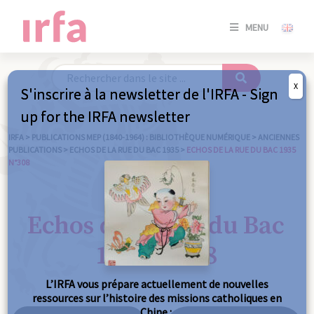
SE
MENU
CONNE
/
S'INSC
X
S'inscrire à la newsletter de l'IRFA - Sign
SE
up for the IRFA newsletter
CONNE
/ S'INSC
IRFA
>
PUBLICATIONS MEP (1840-1964) : BIBLIOTHÈQUE NUMÉRIQUE
>
ANCIENNES
PUBLICATIONS
>
ECHOS DE LA RUE DU BAC 1935
>
ECHOS DE LA RUE DU BAC 1935
N°308
FE
Echos de la Rue du Bac
1935 n°308
L’IRFA vous prépare actuellement de nouvelles
ressources sur l’histoire des missions catholiques en
Chine :