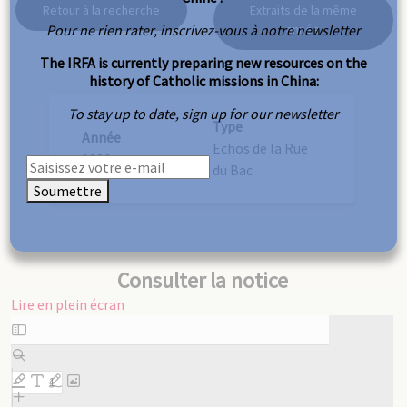
Retour à la recherche
Extraits de la même
Pour ne rien rater, inscrivez-vous à notre newsletter
année
The IRFA is currently preparing new resources on the
history of Catholic missions in China:
To stay up to date, sign up for our newsletter
Type
Année
Echos de la Rue
1936
du Bac
Soumettre
Consulter la notice
Lire en plein écran
Aller
au
contenu
PDF