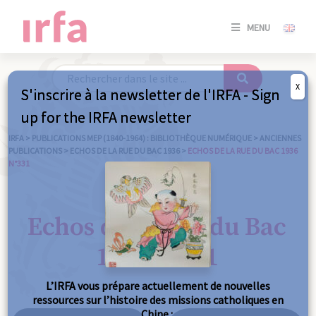
SE
MENU
CONNE
/
S'INSC
X
S'inscrire à la newsletter de l'IRFA - Sign
SE
up for the IRFA newsletter
CONNE
/ S'INSC
IRFA
>
PUBLICATIONS MEP (1840-1964) : BIBLIOTHÈQUE NUMÉRIQUE
>
ANCIENNES
PUBLICATIONS
>
ECHOS DE LA RUE DU BAC 1936
>
ECHOS DE LA RUE DU BAC 1936
N°331
FE
Echos de la Rue du Bac
1936 n°331
L’IRFA vous prépare actuellement de nouvelles
ressources sur l’histoire des missions catholiques en
Chine :