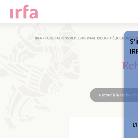
IRFA
>
PUBLICATIONS MEP (1840-1964) : BIBLIOTHÈQUE NUMÉRIQ
S'i
IR
Ech
Retour à la recherch
L’