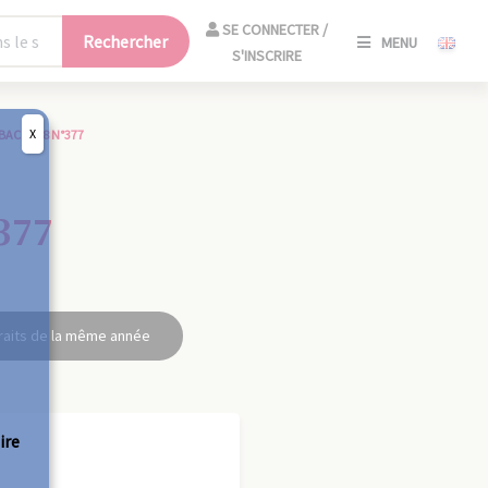
SE
SE CONNECTER /
Rechercher
MENU
CONNECT
S'INSCRIRE
/
S'INSCRIR
X
BAC 1938 N°377
FERM
377
raits de la même année
ire