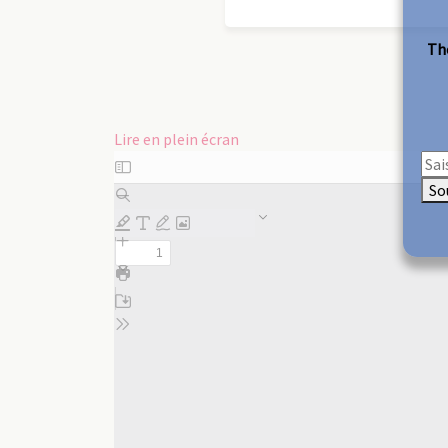
The
Lire en plein écran
Aller
au
So
contenu
PDF