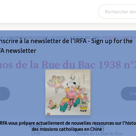
UE
>
ANCIENNES PUBLICATIONS
>
ECHOS DE LA RUE DU BAC 1938
>
ECHOS DE LA RUE DU 
nscrire à la newsletter de l'IRFA - Sign up for the
FA newsletter
os de la Rue du Bac 1938 n°
e
Ext
IRFA vous prépare actuellement de nouvelles ressources sur l’histo
Année
Type
des missions catholiques en Chine :
1938
Echos de la Rue du Bac