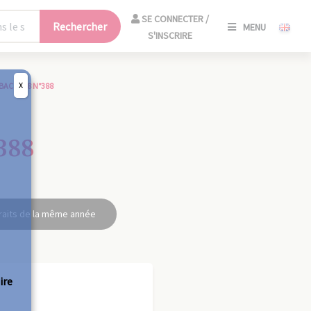
SE
SE CONNECTER /
Rechercher
MENU
CONNECT
S'INSCRIRE
/
S'INSCRIR
X
BAC 1938 N°388
FERM
388
raits de la même année
ire