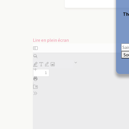
The
Lire en plein écran
Aller
au
So
contenu
PDF