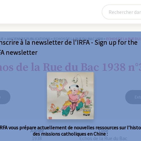
UE
>
ANCIENNES PUBLICATIONS
>
ECHOS DE LA RUE DU BAC 1938
>
ECHOS DE LA RUE DU 
nscrire à la newsletter de l'IRFA - Sign up for the
FA newsletter
os de la Rue du Bac 1938 n°
e
Ext
IRFA vous prépare actuellement de nouvelles ressources sur l’histo
Année
Type
des missions catholiques en Chine :
1938
Echos de la Rue du Bac