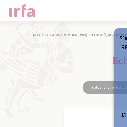
IRFA
>
PUBLICATIONS MEP (1840-1964) : BIBLIOTHÈQUE NUMÉRIQ
S'i
IR
Ech
Retour à la recherch
L’