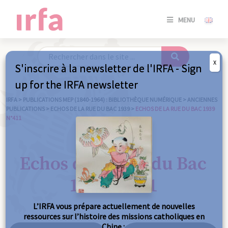
SE
MENU
CONNE
/
S'INSC
X
S'inscrire à la newsletter de l'IRFA - Sign
SE
up for the IRFA newsletter
CONNE
/ S'INSC
IRFA
>
PUBLICATIONS MEP (1840-1964) : BIBLIOTHÈQUE NUMÉRIQUE
>
ANCIENNES
PUBLICATIONS
>
ECHOS DE LA RUE DU BAC 1939
>
ECHOS DE LA RUE DU BAC 1939
N°411
FE
Echos de la Rue du Bac
1939 n°411
L’IRFA vous prépare actuellement de nouvelles
ressources sur l’histoire des missions catholiques en
Chine :