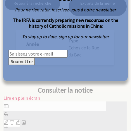
Retour à la recherche
Extraits de la même
Pour ne rien rater, inscrivez-vous à notre newsletter
année
The IRFA is currently preparing new resources on the
history of Catholic missions in China:
To stay up to date, sign up for our newsletter
Type
Année
Echos de la Rue
1939
du Bac
Soumettre
Consulter la notice
Lire en plein écran
Aller
au
contenu
PDF