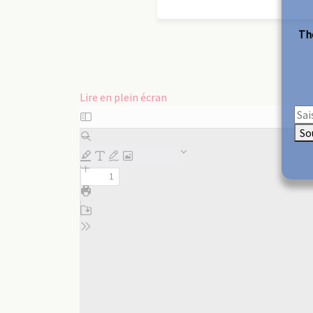
The
Lire en plein écran
Aller
au
So
contenu
PDF