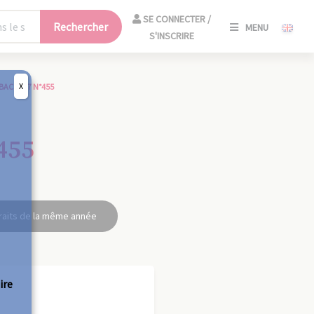
SE
SE CONNECTER /
Rechercher
MENU
CONNECT
S'INSCRIRE
/
S'INSCRIR
X
BAC 1947 N°455
FERM
455
raits de la même année
ire