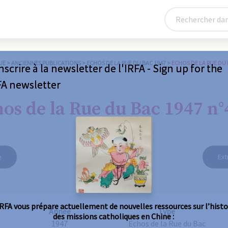
UE
>
ANCIENNES PUBLICATIONS
>
ECHOS DE LA RUE DU BAC 1947
>
ECHOS DE LA RUE DU 
nscrire à la newsletter de l'IRFA - Sign up for the
FA newsletter
os de la Rue du Bac 1947 n°
e
Ext
IRFA vous prépare actuellement de nouvelles ressources sur l’histo
Année
Type
des missions catholiques en Chine :
1947
Echos de la Rue du Bac