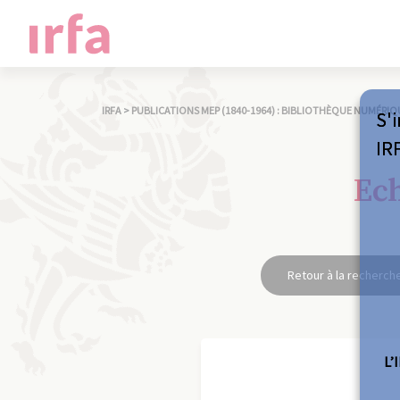
IRFA
>
PUBLICATIONS MEP (1840-1964) : BIBLIOTHÈQUE NUMÉRIQ
S'i
IR
Ech
Retour à la recherch
L’