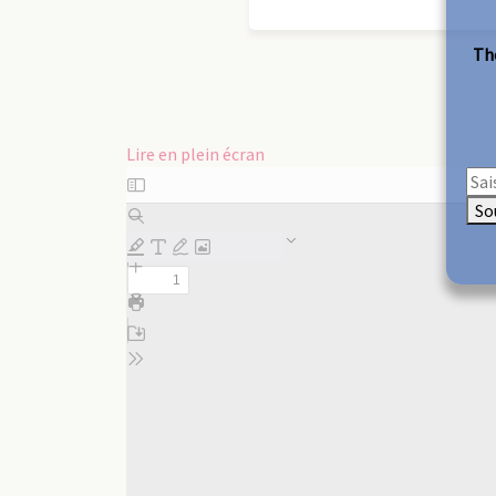
The
Lire en plein écran
Aller
au
So
contenu
PDF