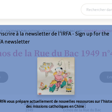
UE
>
ANCIENNES PUBLICATIONS
>
ECHOS DE LA RUE DU BAC 1949
>
ECHOS DE LA RUE DU 
nscrire à la newsletter de l'IRFA - Sign up for the
FA newsletter
os de la Rue du Bac 1949 n°
e
Ext
IRFA vous prépare actuellement de nouvelles ressources sur l’histo
Année
Type
des missions catholiques en Chine :
1949
Echos de la Rue du Bac