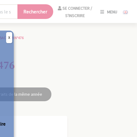
SE
SE CONNECTER /
Rechercher
MENU
CONNECT
S'INSCRIRE
/
S'INSCRIR
X
BAC 1949 N°476
FERM
476
raits de la même année
ire