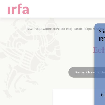
IRFA
>
PUBLICATIONS MEP (1840-1964) : BIBLIOTHÈQUE NUMÉRIQ
S'i
IR
Ech
Retour à la recherch
L’