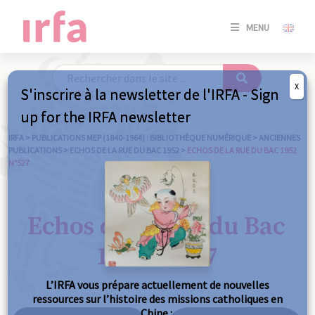
SE
MENU
CONNE
/
S'INSC
X
S'inscrire à la newsletter de l'IRFA - Sign
SE
up for the IRFA newsletter
CONNE
/ S'INSC
IRFA
>
PUBLICATIONS MEP (1840-1964) : BIBLIOTHÈQUE NUMÉRIQUE
>
ANCIENNES
PUBLICATIONS
>
ECHOS DE LA RUE DU BAC 1952
>
ECHOS DE LA RUE DU BAC 1952
N°527
FE
Echos de la Rue du Bac
1952 n°527
L’IRFA vous prépare actuellement de nouvelles
ressources sur l’histoire des missions catholiques en
Chine :