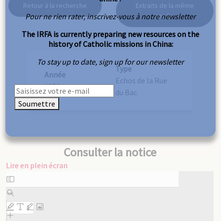
Retour à la recherche
Extraits de la même
Pour ne rien rater, inscrivez-vous à notre newsletter
année
The IRFA is currently preparing new resources on the
history of Catholic missions in China:
To stay up to date, sign up for our newsletter
Type
Année
Echos de la Rue
1952
du Bac
Soumettre
Consulter la notice
Lire en plein écran
Aller
au
contenu
PDF