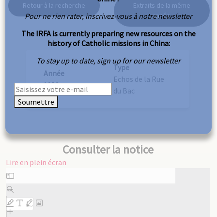
Retour à la recherche
Extraits de la même
Pour ne rien rater, inscrivez-vous à notre newsletter
année
The IRFA is currently preparing new resources on the
history of Catholic missions in China:
To stay up to date, sign up for our newsletter
Type
Année
Echos de la Rue
1953
du Bac
Soumettre
Consulter la notice
Lire en plein écran
Aller
au
contenu
PDF