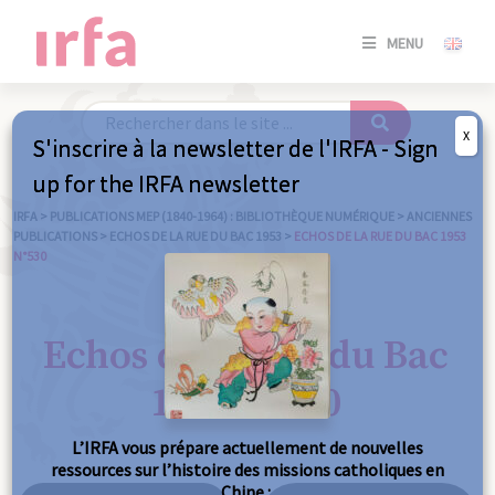
SE
MENU
CONNE
/
S'INSC
X
S'inscrire à la newsletter de l'IRFA - Sign
SE
up for the IRFA newsletter
CONNE
/ S'INSC
IRFA
>
PUBLICATIONS MEP (1840-1964) : BIBLIOTHÈQUE NUMÉRIQUE
>
ANCIENNES
PUBLICATIONS
>
ECHOS DE LA RUE DU BAC 1953
>
ECHOS DE LA RUE DU BAC 1953
N°530
FE
Echos de la Rue du Bac
1953 n°530
L’IRFA vous prépare actuellement de nouvelles
ressources sur l’histoire des missions catholiques en
Chine :