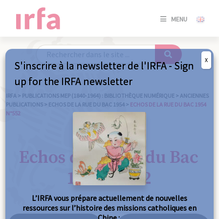
SE
MENU
CONNE
/
S'INSC
X
S'inscrire à la newsletter de l'IRFA - Sign
SE
up for the IRFA newsletter
CONNE
/ S'INSC
IRFA
>
PUBLICATIONS MEP (1840-1964) : BIBLIOTHÈQUE NUMÉRIQUE
>
ANCIENNES
PUBLICATIONS
>
ECHOS DE LA RUE DU BAC 1954
>
ECHOS DE LA RUE DU BAC 1954
N°552
FE
Echos de la Rue du Bac
1954 n°552
L’IRFA vous prépare actuellement de nouvelles
ressources sur l’histoire des missions catholiques en
Chine :