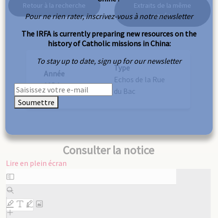
Retour à la recherche
Extraits de la même
Pour ne rien rater, inscrivez-vous à notre newsletter
année
The IRFA is currently preparing new resources on the
history of Catholic missions in China:
To stay up to date, sign up for our newsletter
Type
Année
Echos de la Rue
1954
du Bac
Soumettre
Consulter la notice
Lire en plein écran
Aller
au
contenu
PDF