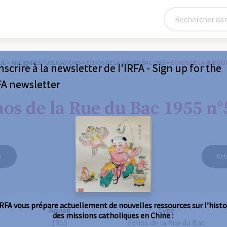
UE
>
ANCIENNES PUBLICATIONS
>
ECHOS DE LA RUE DU BAC 1955
>
ECHOS DE LA RUE DU 
nscrire à la newsletter de l'IRFA - Sign up for the
FA newsletter
os de la Rue du Bac 1955 n°
e
Ext
IRFA vous prépare actuellement de nouvelles ressources sur l’histo
Année
Type
des missions catholiques en Chine :
1955
Echos de la Rue du Bac