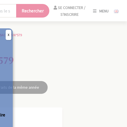
SE
SE CONNECTER /
Rechercher
MENU
CONNECT
S'INSCRIRE
/
S'INSCRIR
X
BAC 1955 N°579
FERM
579
raits de la même année
ire