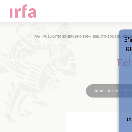
IRFA
>
PUBLICATIONS MEP (1840-1964) : BIBLIOTHÈQUE NUMÉRIQ
S'i
IR
Ech
Retour à la recherch
L’