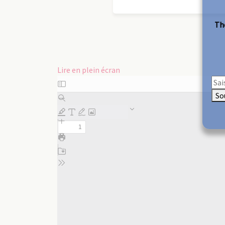
The
Lire en plein écran
Aller
au
So
contenu
PDF