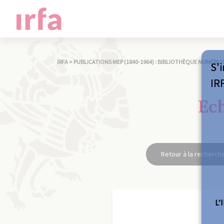
IRFA
>
PUBLICATIONS MEP (1840-1964) : BIBLIOTHÈQUE NUMÉRIQ
S'i
IR
Ech
Retour à la recherch
L’