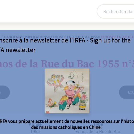
UE
>
ANCIENNES PUBLICATIONS
>
ECHOS DE LA RUE DU BAC 1955
>
ECHOS DE LA RUE DU 
nscrire à la newsletter de l'IRFA - Sign up for the
FA newsletter
os de la Rue du Bac 1955 n°
e
Ext
IRFA vous prépare actuellement de nouvelles ressources sur l’histo
Année
Type
des missions catholiques en Chine :
1955
Echos de la Rue du Bac