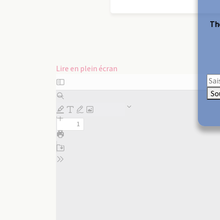
The
Lire en plein écran
Aller
au
So
contenu
PDF