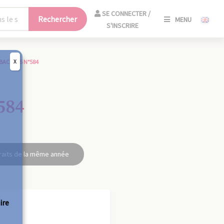
SE
SE CONNECTER /
Rechercher
MENU
CONNECT
S'INSCRIRE
/
S'INSCRIR
X
BAC 1955 N°584
FERM
584
raits de la même année
ire