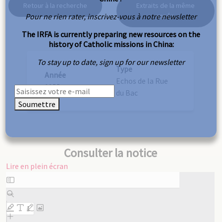
Retour à la recherche
Extraits de la même
Pour ne rien rater, inscrivez-vous à notre newsletter
année
The IRFA is currently preparing new resources on the
history of Catholic missions in China:
To stay up to date, sign up for our newsletter
Type
Année
Echos de la Rue
1955
du Bac
Soumettre
Consulter la notice
Lire en plein écran
Aller
au
contenu
PDF