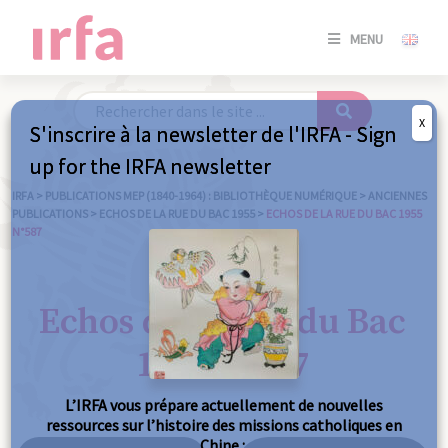
SE
MENU
CONNE
/
S'INSC
X
S'inscrire à la newsletter de l'IRFA - Sign
SE
up for the IRFA newsletter
CONNE
/ S'INSC
IRFA
>
PUBLICATIONS MEP (1840-1964) : BIBLIOTHÈQUE NUMÉRIQUE
>
ANCIENNES
PUBLICATIONS
>
ECHOS DE LA RUE DU BAC 1955
>
ECHOS DE LA RUE DU BAC 1955
N°587
FE
Echos de la Rue du Bac
1955 n°587
L’IRFA vous prépare actuellement de nouvelles
ressources sur l’histoire des missions catholiques en
Chine :