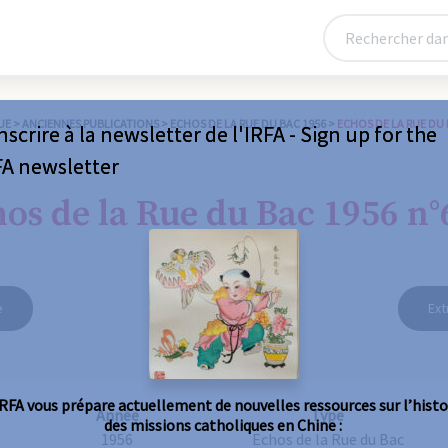
UE
>
ANCIENNES PUBLICATIONS
>
ECHOS DE LA RUE DU BAC 1956
>
ECHOS DE LA RUE DU 
nscrire à la newsletter de l'IRFA - Sign up for the
FA newsletter
os de la Rue du Bac 1956 n°
e
Ext
IRFA vous prépare actuellement de nouvelles ressources sur l’histo
Année
Type
des missions catholiques en Chine :
1956
Echos de la Rue du Bac