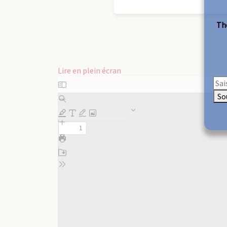
The
Lire en plein écran
Aller
au
So
contenu
PDF