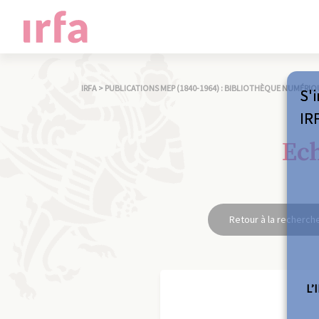
IRFA
>
PUBLICATIONS MEP (1840-1964) : BIBLIOTHÈQUE NUMÉRIQ
S'i
IR
Ech
Retour à la recherch
L’